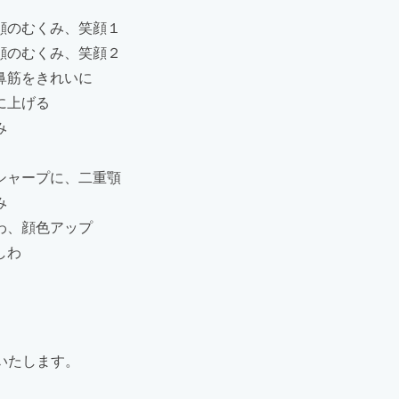
顔のむくみ、笑顔１
顔のむくみ、笑顔２
鼻筋をきれいに
に上げる
み
シャープに、二重顎
み
わ、顔色アップ
しわ
いたします。