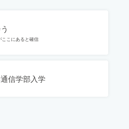
会う
がここにあると確信
学通信学部入学