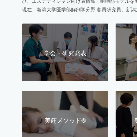
び、エステティシャン向け表情筋・咀嚼筋モデルを
現在、新潟大学医学部解剖学分野 客員研究員、新潟
学会・研究発表
美筋メソッド®