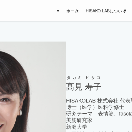
ホーム
HISAKO LABについて
タカミ ヒサコ
髙見 寿子
HISAKOLAB 株式会社 代
博士（医学）医科学修士
研究テーマ 表情筋、fasc
美筋研究家
新潟大学