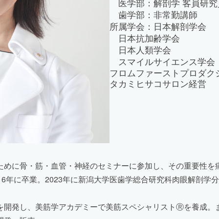
医学部：解剖学 客員研究
歯学部：非常勤講師
所属学会：日本解剖学会
日本抗加齢学会
日本人類学会
スマイルサイエンス学会
フロムファーストプロダク
タカミヒサコサロン経営
めに骨・筋・血管・神経のセミナーに参加し、その重要性を痛
16年に卒業。2023年に新潟大学医歯学総合研究科肉眼解剖
。
を開発し、美筋学アカデミーで美筋スペシャリストⓇを養成。