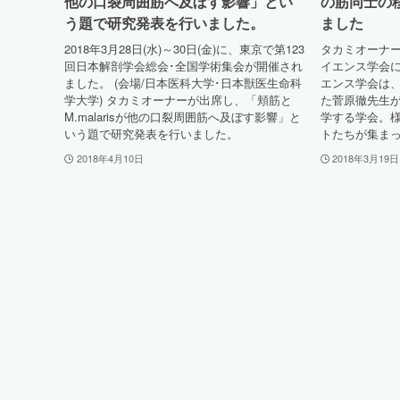
他の口裂周囲筋へ及ぼす影響」とい
の筋同士の
う題で研究発表を行いました。
ました
2018年3月28日(水)～30日(金)に、東京で第123
タカミオーナ
回日本解剖学会総会･全国学術集会が開催され
イエンス学会に
ました。 (会場/日本医科大学･日本獣医生命科
エンス学会は
学大学) タカミオーナーが出席し、「頬筋と
た菅原徹先生
M.malarisが他の口裂周囲筋へ及ぼす影響」と
学する学会。
いう題で研究発表を行いました。
トたちが集まっ
2018年4月10日
2018年3月19日