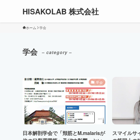
HISAKOLAB 株式会社
ホーム
学会
学会
– category –
学会
日本解剖学会で「頬筋とM.malarisが
スマイルサ