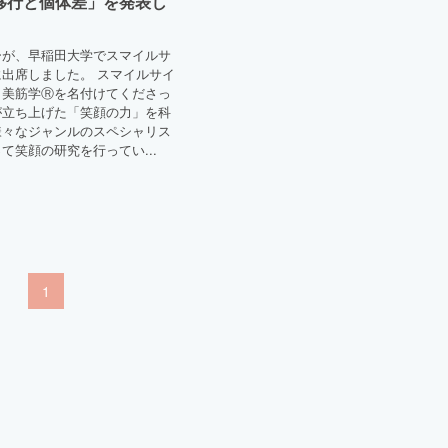
移行と個体差」を発表し
ーが、早稲田大学でスマイルサ
出席しました。 スマイルサイ
、美筋学Ⓡを名付けてくださっ
が立ち上げた「笑顔の力」を科
様々なジャンルのスペシャリス
て笑顔の研究を行ってい...
1