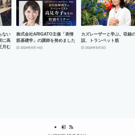
らない
株式会社ARIGATO主催「表情
カズレーザーと学ぶ。収録
実に高
筋基礎学」の講師を努めました
話、トランペット筋
正月む
2024年9月14日
2024年9月3日