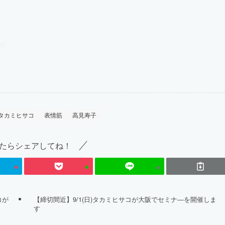
タカミヒサコ
表情筋
高見寿子
たらシェアしてね！
コが
【締切間近】9/1(日)タカミヒサコが大阪でセミナ―を開催しま
す